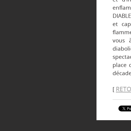
enflam
DIABLE
et cap
flamme
vous 
diabo
specta
place 
décade
RETO
[