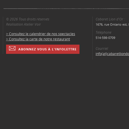
© 2026 Tous droits réservés
Cabaret Lion d'Or :
Réalisation Atelier Voir
1676, rue Ontario est
Téléphone
> Consultez le calendrier de nos spectacles
514-598-0709
> Consultez la carte de notre restaurant
Courriel
ABONNEZ VOUS À L'INFOLETTRE
info(at)cabaretliond