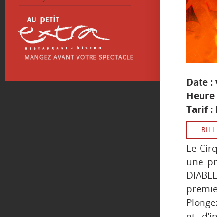
Date :
Heure 
Tarif :
BILL
Le Cir
une pr
DIABLE,
premie
Plonge
et d’i