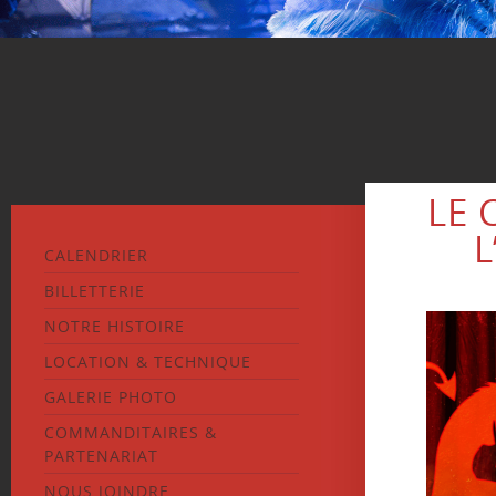
LE 
L
CALENDRIER
BILLETTERIE
NOTRE HISTOIRE
LOCATION & TECHNIQUE
GALERIE PHOTO
COMMANDITAIRES &
PARTENARIAT
NOUS JOINDRE