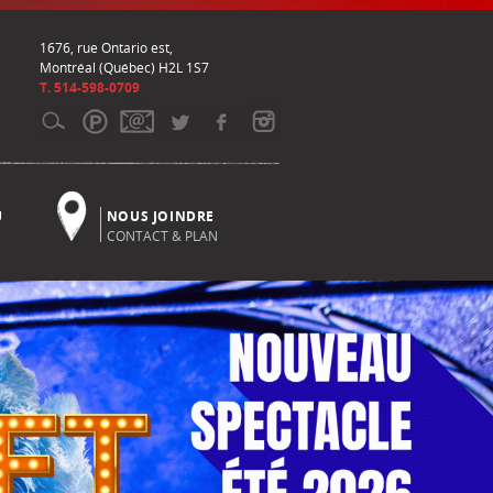
1676, rue Ontario est,
Montréal (Québec) H2L 1S7
T. 514-598-0709
U
NOUS JOINDRE
CONTACT & PLAN