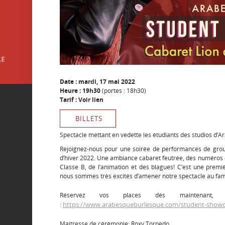
Date : mardi, 17 mai 2022
Heure : 19h30
(portes : 18h30)
Tarif : Voir lien
BILLETS
Spectacle mettant en vedette les étudiants des studios d’A
Rejoignez-nous pour une soirée de performances de group
d’hiver 2022. Une ambiance cabaret feutrée, des numéros d
Classe B, de l’animation et des blagues! C’est une premi
nous sommes très excités d’amener notre spectacle au fam
Réservez vos places dès maintenant, 
https://www.arabesqueburlesque.com/student-show
:
Maitresse de cérémonie: Roxy Torpedo