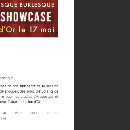
rabesque.
es de nos finissants de la session
e groupes, des solos d’étudiants de
ère pour les studios d’Arabesque et
eux Cabaret du Lion d’Or.
car elles sont limitées
case