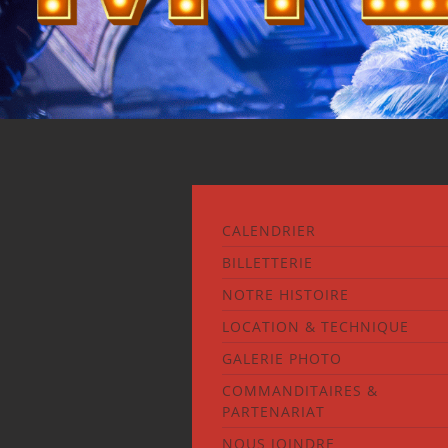
CALENDRIER
BILLETTERIE
NOTRE HISTOIRE
LOCATION & TECHNIQUE
GALERIE PHOTO
COMMANDITAIRES &
PARTENARIAT
NOUS JOINDRE