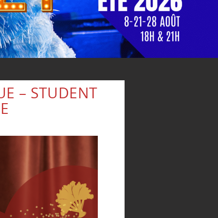
E – STUDENT
E