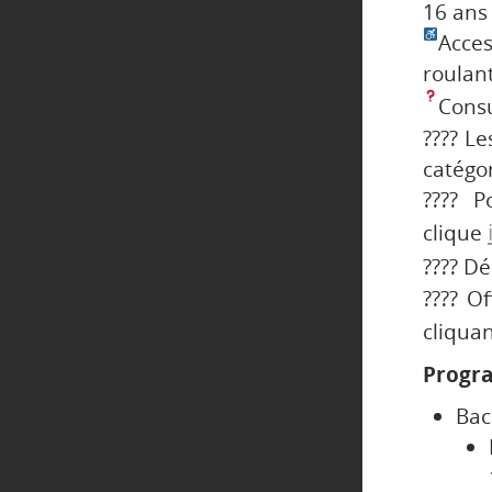
16 ans
Acces
roulan
Consu
???? Le
catégo
????️ 
clique
???? D
???? O
cliqua
Progr
Bac