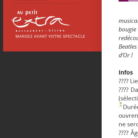
musica
bougie
redéco
Beatles
d’Or !
Infos
???? Li
???? D
(sélect
Duré
ouvren
ne ser
???? Â