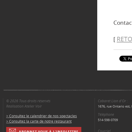
Contac
RETO
[
© 2026 Tous droits réservés
Cabaret Lion d'Or :
Réalisation Atelier Voir
1676, rue Ontario est
Téléphone
> Consultez le calendrier de nos spectacles
514-598-0709
> Consultez la carte de notre restaurant
Courriel
ABONNEZ VOUS À L'INFOLETTRE