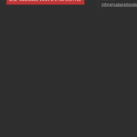
info(at)cabaretliond