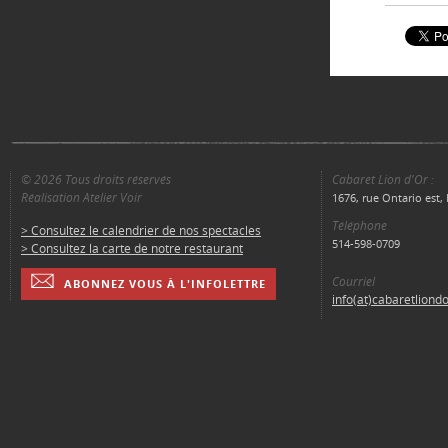
© 2026 Tous droits réservés
Cabaret Lion d'Or :
Réalisation Atelier Voir
1676, rue Ontario est
Téléphone
> Consultez le calendrier de nos spectacles
514-598-0709
> Consultez la carte de notre restaurant
Courriel
ABONNEZ VOUS À L'INFOLETTRE
info(at)cabaretliond