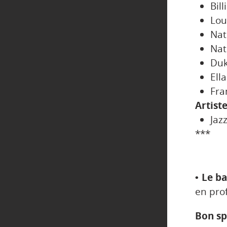
Bill
Lou
Nat
Nat
Duk
Ell
Fra
Artist
Jaz
***
• Le b
en prof
Bon sp