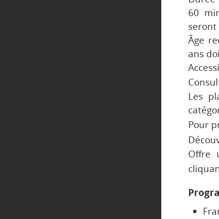
60 min
seront
Âge re
ans do
Accessi
Consul
Les pl
catégo
Pour pr
Découv
Offre 
cliqua
Progr
Fra