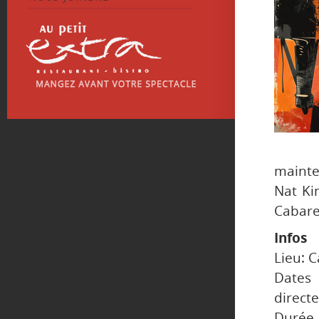
mainte
Nat Ki
Cabaret
Infos
Lieu: C
Dates
directe
Durée 