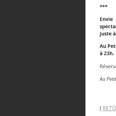
***
Envie
spect
juste 
Au Pet
à 23h.
Réserv
Au Peti
RETO
[