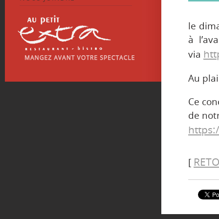
le dim
à l’a
ht
via
Au plai
Ce con
de not
https
RETO
[