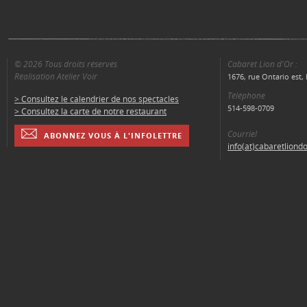
© 2026 Tous droits réservés
Cabaret Lion d'Or :
Réalisation Atelier Voir
1676, rue Ontario est
Téléphone
> Consultez le calendrier de nos spectacles
514-598-0709
> Consultez la carte de notre restaurant
Courriel
ABONNEZ VOUS À L'INFOLETTRE
info(at)cabaretliond