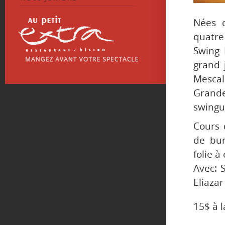
Nées c
quatre
Swing 
grand 
Mescal
Grande
swingu
Cours 
de bur
folie à
Avec: 
Eliaza
15$ à l