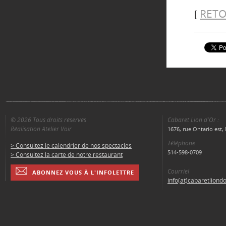
RETO
[
© 2026 Tous droits réservés
Cabaret Lion d'Or :
Réalisation Atelier Voir
1676, rue Ontario est
Téléphone
> Consultez le calendrier de nos spectacles
514-598-0709
> Consultez la carte de notre restaurant
Courriel
ABONNEZ VOUS À L'INFOLETTRE
info(at)cabaretliond