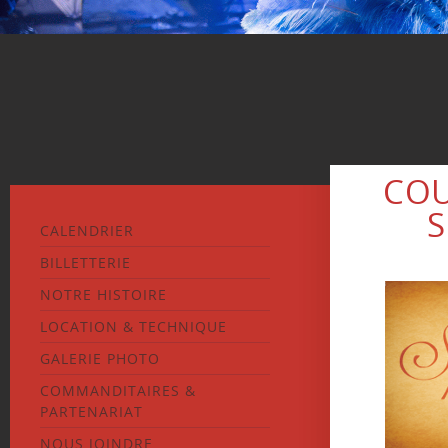
COU
S
CALENDRIER
BILLETTERIE
NOTRE HISTOIRE
LOCATION & TECHNIQUE
GALERIE PHOTO
COMMANDITAIRES &
PARTENARIAT
NOUS JOINDRE