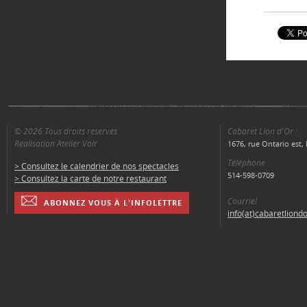
© 2026 Tous droits réservés
Cabaret Lion d'Or :
Réalisation Atelier Voir
1676, rue Ontario est
Téléphone
> Consultez le calendrier de nos spectacles
514-598-0709
> Consultez la carte de notre restaurant
Courriel
ABONNEZ VOUS À L'INFOLETTRE
info(at)cabaretliond