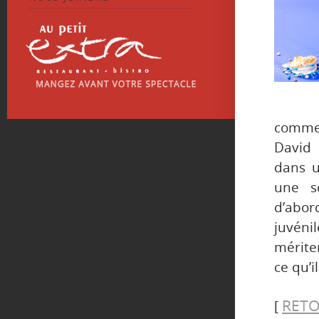
commen
David 
dans u
une sc
d’abor
juvéni
mériter
ce qu’i
RETO
[