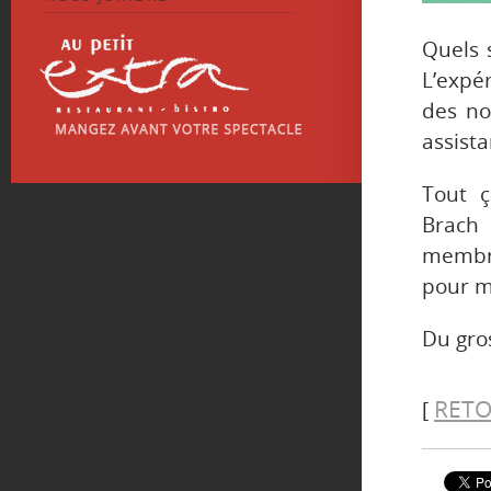
Quels 
L’expér
des no
assist
Tout ç
Brach 
membre
pour m
Du gros
RETO
[