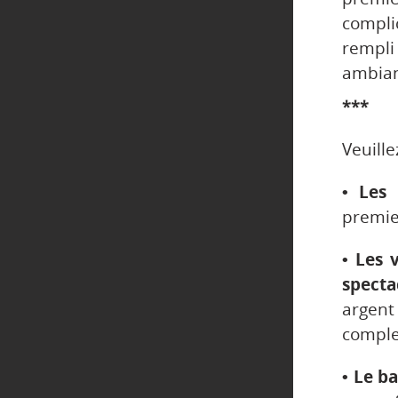
compli
rempli
ambianc
***
Veuille
• Les 
premier
• Les 
specta
argent
comple
• Le b