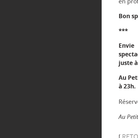
en prof
Bon sp
***
Envie
spect
juste 
Au Pet
à 23h.
Réserv
Au Peti
RETO
[