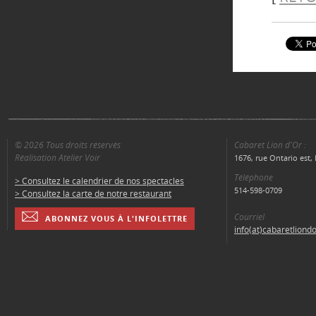
© 2026 Tous droits réservés
Cabaret Lion d'Or :
Réalisation Atelier Voir
1676, rue Ontario est
Téléphone
> Consultez le calendrier de nos spectacles
514-598-0709
> Consultez la carte de notre restaurant
Courriel
ABONNEZ VOUS À L'INFOLETTRE
info(at)cabaretliond