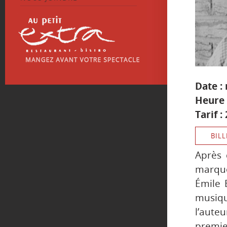
Date :
Heure 
Tarif :
BILL
Après 
marque
Émile 
musiqu
l’aut
premi