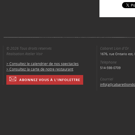
© 2026 Tous droits réservés
Cabaret Lion d'Or :
Réalisation Atelier Voir
1676, rue Ontario est
Téléphone
> Consultez le calendrier de nos spectacles
514-598-0709
> Consultez la carte de notre restaurant
Courriel
ABONNEZ VOUS À L'INFOLETTRE
info(at)cabaretliond