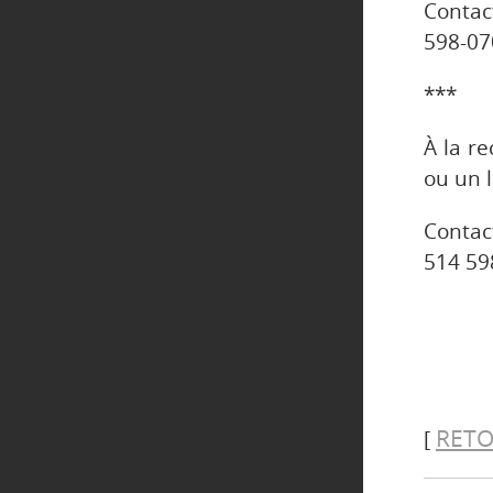
Contac
598-07
***
À la r
ou un 
Contac
514 59
RETO
[