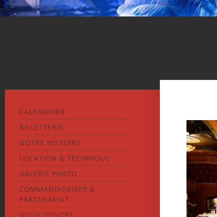
CALENDRIER
BILLETTERIE
NOTRE HISTOIRE
LOCATION & TECHNIQUE
GALERIE PHOTO
COMMANDITAIRES &
PARTENARIAT
NOUS JOINDRE