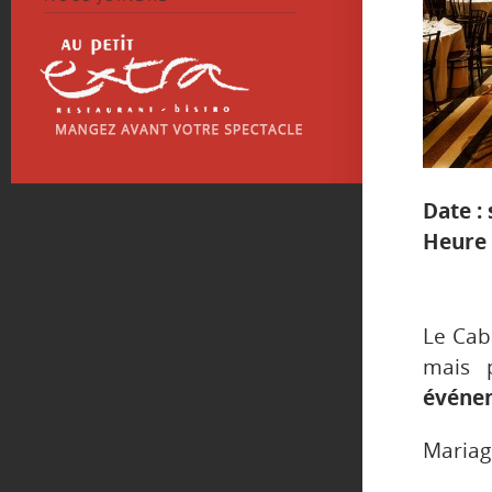
Date :
Heure 
Le Caba
mais 
événem
Mariag