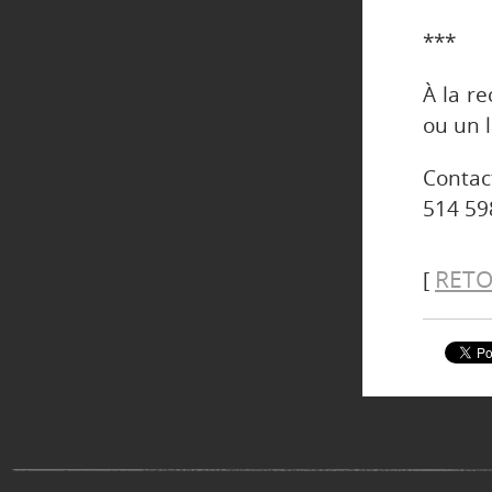
***
À la r
ou un 
Contac
514 59
RETO
[