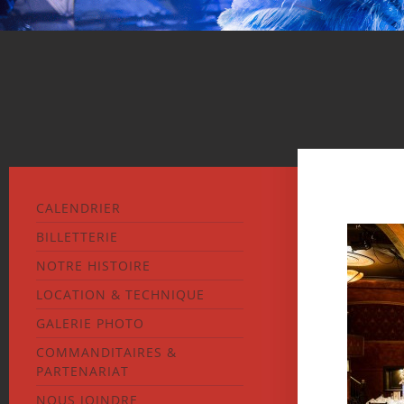
CALENDRIER
BILLETTERIE
NOTRE HISTOIRE
LOCATION & TECHNIQUE
GALERIE PHOTO
COMMANDITAIRES &
PARTENARIAT
NOUS JOINDRE