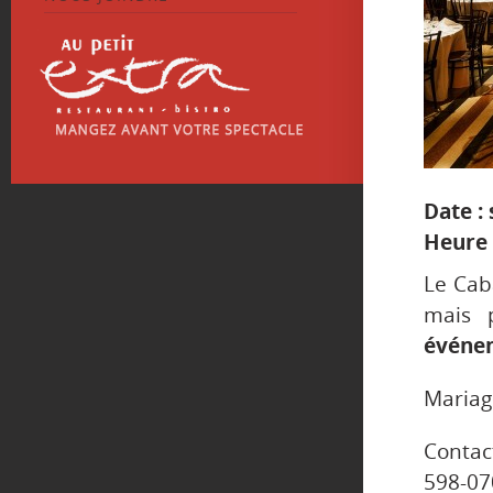
Date :
Heure 
Le Caba
mais 
événem
Mariag
Contac
598-07