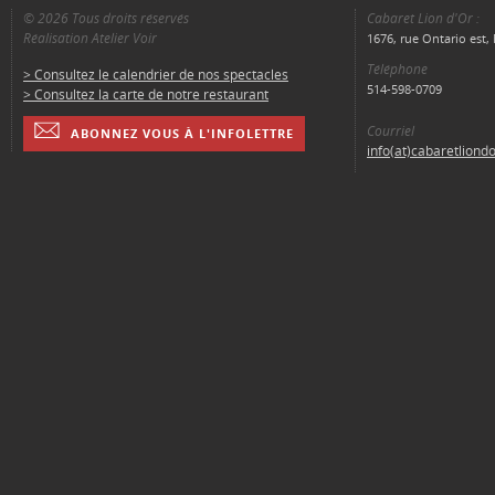
© 2026 Tous droits réservés
Cabaret Lion d'Or :
Réalisation Atelier Voir
1676, rue Ontario est
Téléphone
> Consultez le calendrier de nos spectacles
514-598-0709
> Consultez la carte de notre restaurant
Courriel
ABONNEZ VOUS À L'INFOLETTRE
info(at)cabaretliond