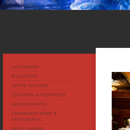
CALENDRIER
BILLETTERIE
NOTRE HISTOIRE
LOCATION & TECHNIQUE
GALERIE PHOTO
COMMANDITAIRES &
PARTENARIAT
NOUS JOINDRE