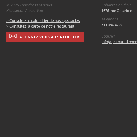
© 2026 Tous droits réservés
Cabaret Lion d'Or :
Réalisation Atelier Voir
1676, rue Ontario est
Téléphone
> Consultez le calendrier de nos spectacles
514-598-0709
> Consultez la carte de notre restaurant
Courriel
ABONNEZ VOUS À L'INFOLETTRE
info(at)cabaretliond