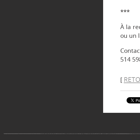
***
À la r
ou un 
Contac
514 59
RETO
[