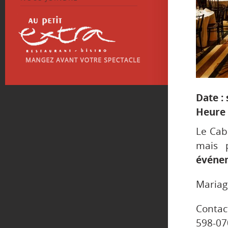
Date : 
Heure 
Le Caba
mais 
événem
Mariag
Contac
598-07