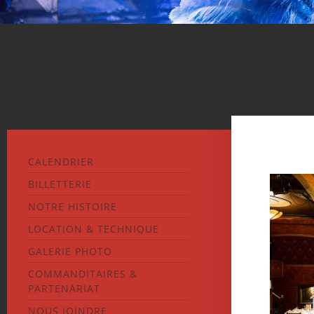
CALENDRIER
BILLETTERIE
NOTRE HISTOIRE
LOCATION & TECHNIQUE
GALERIE PHOTO
COMMANDITAIRES &
PARTENARIAT
NOUS JOINDRE