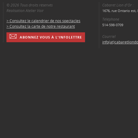
© 2026 Tous droits réservés
Cabaret Lion d'Or :
Réalisation Atelier Voir
1676, rue Ontario est
Téléphone
> Consultez le calendrier de nos spectacles
514-598-0709
> Consultez la carte de notre restaurant
Courriel
ABONNEZ VOUS À L'INFOLETTRE
info(at)cabaretliond