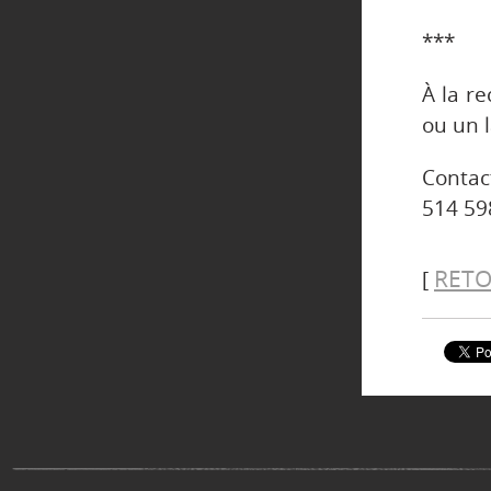
***
À la r
ou un 
Contac
514 59
RETO
[