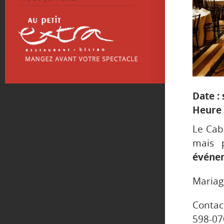
Date :
Heure 
Le Caba
mais 
événem
Mariag
Contac
598-07