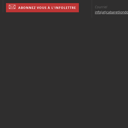
Courriel
ABONNEZ VOUS À L'INFOLETTRE
info(at)cabaretliond