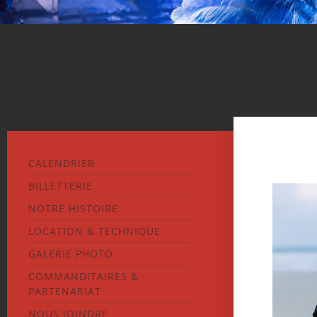
CALENDRIER
BILLETTERIE
NOTRE HISTOIRE
LOCATION & TECHNIQUE
GALERIE PHOTO
COMMANDITAIRES &
PARTENARIAT
NOUS JOINDRE