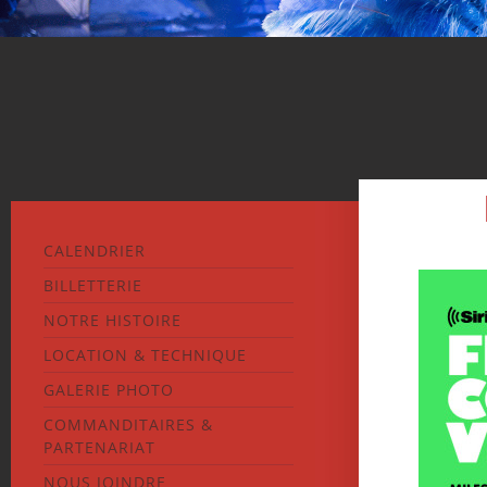
CALENDRIER
BILLETTERIE
NOTRE HISTOIRE
LOCATION & TECHNIQUE
GALERIE PHOTO
COMMANDITAIRES &
PARTENARIAT
NOUS JOINDRE