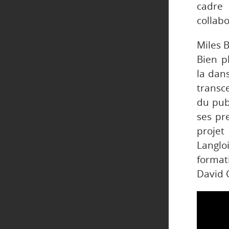
cadre
collab
Miles 
Bien p
la dans
transc
du publ
ses pre
proje
Langlo
format
David 