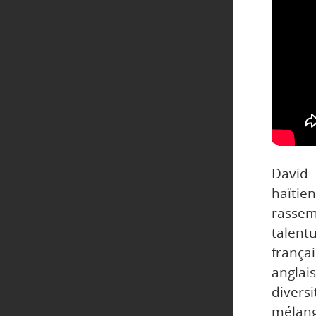
David 
haïtie
rasse
talen
frança
anglais
diversi
mélang