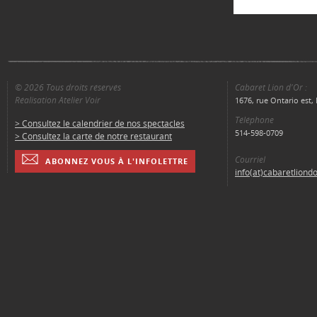
© 2026 Tous droits réservés
Cabaret Lion d'Or :
Réalisation Atelier Voir
1676, rue Ontario est
Téléphone
> Consultez le calendrier de nos spectacles
514-598-0709
> Consultez la carte de notre restaurant
Courriel
ABONNEZ VOUS À L'INFOLETTRE
info(at)cabaretliond