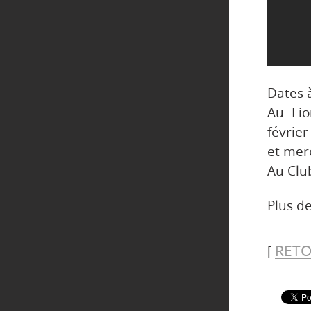
Dates à
Au Lio
février
et merc
Au Club
Plus de
RETO
[