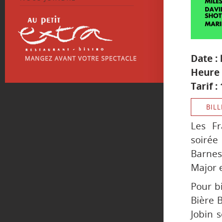
Date : 
Heure 
Tarif 
BILL
Les Fr
soirée
Barnes
Major 
Pour b
Bière B
Jobin 