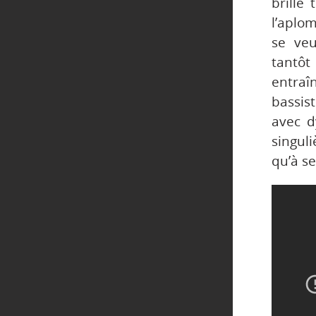
brille
l’aplo
se veu
tantôt
entraî
bassis
avec d
singul
qu’à s