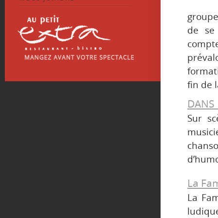
groupes
de se 
compt
prévalo
formati
fin de
DANS 
Sur sc
musici
chans
d’humo
La Fam
La Fam
ludiqu