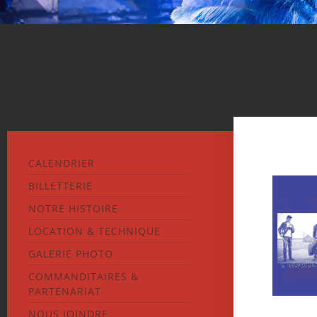
CALENDRIER
BILLETTERIE
NOTRE HISTOIRE
LOCATION & TECHNIQUE
GALERIE PHOTO
COMMANDITAIRES &
PARTENARIAT
NOUS JOINDRE