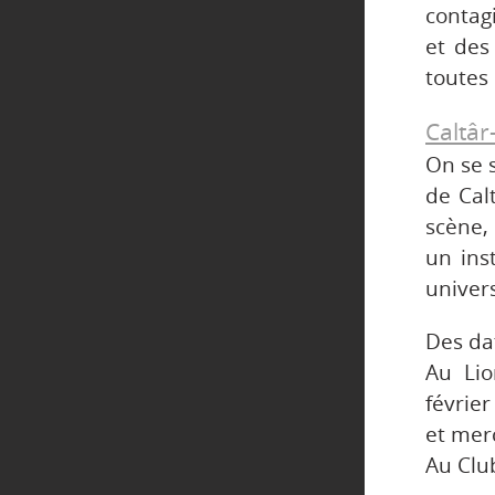
contag
et des
toutes 
Caltâr
On se 
de Calt
scène,
un ins
univers
Des dat
Au Lio
février
et merc
Au Club