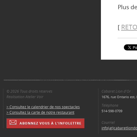
Plus de
RETO
[
© 2026 Tous droits réservés
Cabaret Lion d'Or :
Réalisation Atelier Voir
1676, rue Ontario est
Téléphone
> Consultez le calendrier de nos spectacles
514-598-0709
> Consultez la carte de notre restaurant
Courriel
ABONNEZ VOUS À L'INFOLETTRE
info(at)cabaretliond