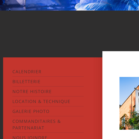
CALENDRIER
BILLETTERIE
NOTRE HISTOIRE
LOCATION & TECHNIQUE
GALERIE PHOTO
COMMANDITAIRES &
PARTENARIAT
NOUS JOINDRE