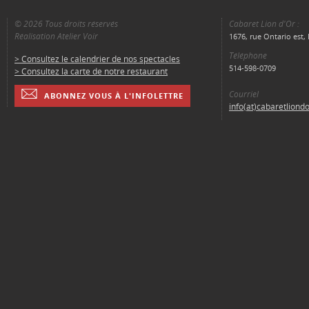
© 2026 Tous droits réservés
Cabaret Lion d'Or :
Réalisation Atelier Voir
1676, rue Ontario est
Téléphone
> Consultez le calendrier de nos spectacles
514-598-0709
> Consultez la carte de notre restaurant
Courriel
ABONNEZ VOUS À L'INFOLETTRE
info(at)cabaretliond