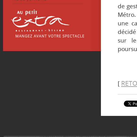
de ges
Métro.
une ca
décidé
sur le
poursui
RETO
[