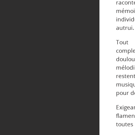
racon
mémoir
indivi
autrui.
Tout 
compl
doulo
mélodi
resten
musiqu
pour d
Exigea
flamen
toutes 