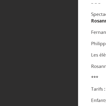
– – –
Specta
Rosan
Fernan
Philipp
Les élè
Rosann
***
Tarifs 
Enfant