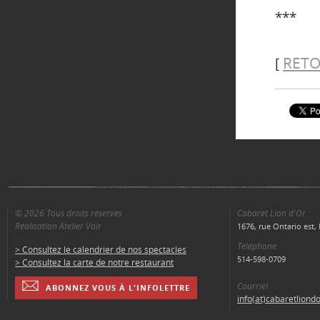
***
RETO
[
© 2026 Tous droits réservés
Cabaret Lion d'Or :
Réalisation Atelier Voir
1676, rue Ontario est
Téléphone
> Consultez le calendrier de nos spectacles
514-598-0709
> Consultez la carte de notre restaurant
Courriel
ABONNEZ VOUS À L'INFOLETTRE
info(at)cabaretliond