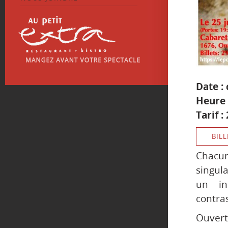
Date :
Heure 
Tarif :
BILL
Chacun
singul
un in
contras
Ouvertu