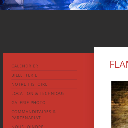
FLA
CALENDRIER
BILLETTERIE
NOTRE HISTOIRE
LOCATION & TECHNIQUE
GALERIE PHOTO
COMMANDITAIRES &
PARTENARIAT
NOUS JOINDRE