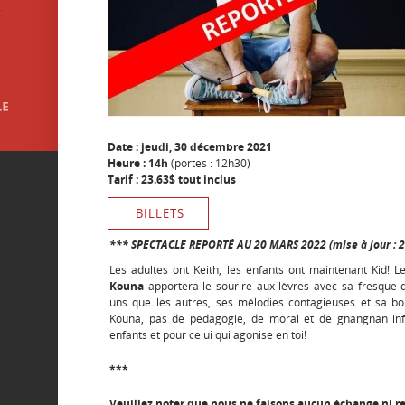
Date : jeudi, 30 décembre 2021
Heure : 14h
(portes : 12h30)
Tarif : 23.63$ tout inclus
BILLETS
*** SPECTACLE REPORTÉ AU 20 MARS 2022 (mise à jour : 
Les adultes ont Keith, les enfants ont maintenant Kid!
Kouna
apportera le sourire aux lèvres avec sa fresque 
uns que les autres, ses mélodies contagieuses et sa b
Kouna, pas de pédagogie, de moral et de gnangnan infan
enfants et pour celui qui agonise en toi!
***
Veuillez noter que nous ne faisons aucun échange ni 