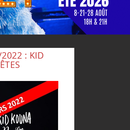
2022 : KID
ÊTES