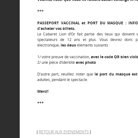
***
PASSEPORT VACCINAL et PORT DU MASQUE : INF
d’acheter vos billets.
Le Cabaret Lion d’Or fait partie des lieux qui doivent 
spectateurs de 12 ans et plus. Vous devrez donc pr
électronique,
les deux
éléments suivants :
1/ votre preuve de vaccination,
avec le code QR bien visi
2/ une pièce d’identité
avec photo
D’autre part, veuillez noter que
le port du masque est 
adultes, pendant le spectacle.
Merci!
***
RETOUR AUX EVENEMENTS
[
]