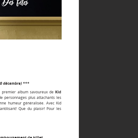
20 décembre) ***
 Le premier album savoureux de
Kid
de personnages plus attachants les
onne humeur généralisée. Avec Kid
tilisant! Que du plaisir! Pour les
remboursement de billet.