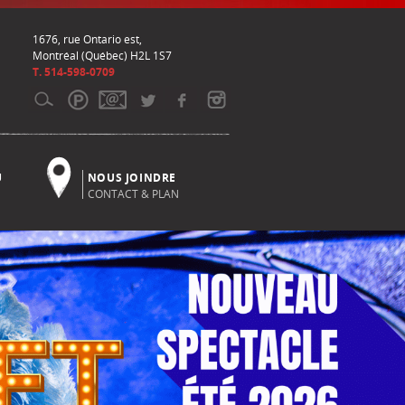
1676, rue Ontario est,
Montréal (Québec) H2L 1S7
T. 514-598-0709
U
NOUS JOINDRE
CONTACT & PLAN