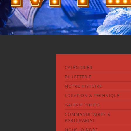
CALENDRIER
BILLETTERIE
NOTRE HISTOIRE
LOCATION & TECHNIQUE
GALERIE PHOTO
COMMANDITAIRES &
PARTENARIAT
NOUS JOINDRE