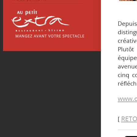
Depuis
distin
créativ
Plutô
équipe
avenue
cinq c
réfléch
www.c
RETO
[