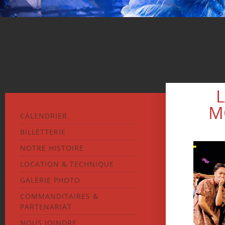
L
M
CALENDRIER
BILLETTERIE
NOTRE HISTOIRE
LOCATION & TECHNIQUE
GALERIE PHOTO
COMMANDITAIRES &
PARTENARIAT
NOUS JOINDRE