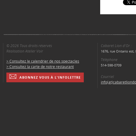
© 2026 Tous droits réservés
Cabaret Lion d'Or :
Réalisation Atelier Voir
1676, rue Ontario est
Téléphone
> Consultez le calendrier de nos spectacles
514-598-0709
> Consultez la carte de notre restaurant
Courriel
ABONNEZ VOUS À L'INFOLETTRE
info(at)cabaretliond