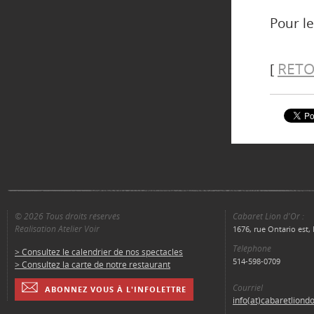
Pour le
RETO
[
© 2026 Tous droits réservés
Cabaret Lion d'Or :
Réalisation Atelier Voir
1676, rue Ontario est
Téléphone
> Consultez le calendrier de nos spectacles
514-598-0709
> Consultez la carte de notre restaurant
Courriel
ABONNEZ VOUS À L'INFOLETTRE
info(at)cabaretliond