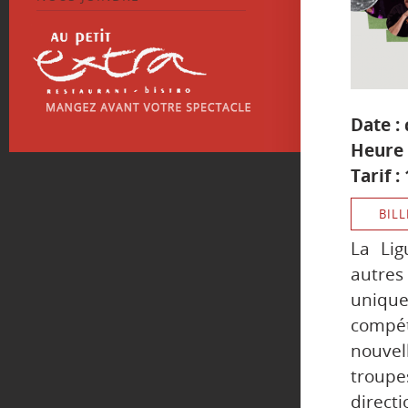
Date :
Heure 
Tarif :
BILL
La Lig
autres 
uniqu
compé
nouvel
troupe
directi