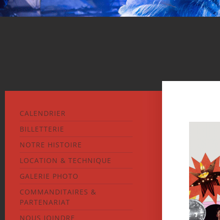
CALENDRIER
BILLETTERIE
NOTRE HISTOIRE
LOCATION & TECHNIQUE
GALERIE PHOTO
COMMANDITAIRES &
PARTENARIAT
NOUS JOINDRE