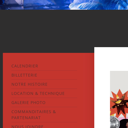
CALENDRIER
BILLETTERIE
NOTRE HISTOIRE
LOCATION & TECHNIQUE
GALERIE PHOTO
COMMANDITAIRES &
PARTENARIAT
NOUS JOINDRE