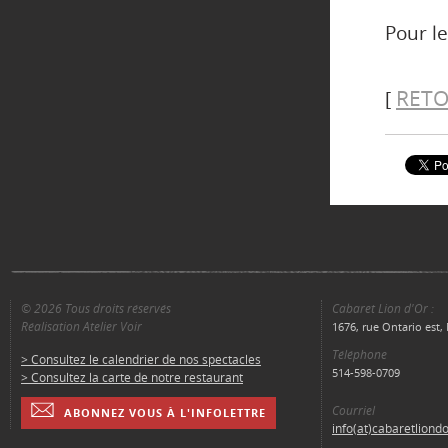
Pour le
RETO
[
© 2026 Tous droits réservés
Cabaret Lion d'Or :
Réalisation Atelier Voir
1676, rue Ontario est
Téléphone
> Consultez le calendrier de nos spectacles
514-598-0709
> Consultez la carte de notre restaurant
Courriel
ABONNEZ VOUS À L'INFOLETTRE
info(at)cabaretliond