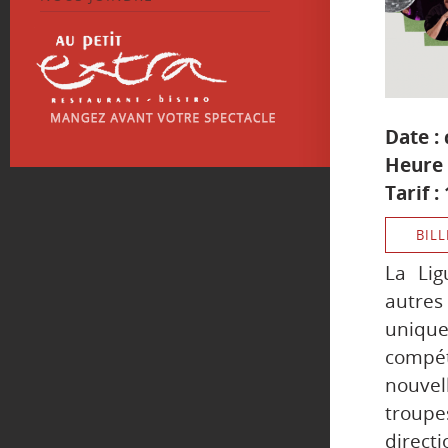
Date :
Heure 
Tarif :
BILL
La Lig
autres 
uniqu
compé
nouvel
troupe
directi