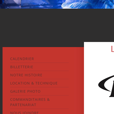
CALENDRIER
BILLETTERIE
NOTRE HISTOIRE
LOCATION & TECHNIQUE
GALERIE PHOTO
COMMANDITAIRES &
PARTENARIAT
NOUS JOINDRE