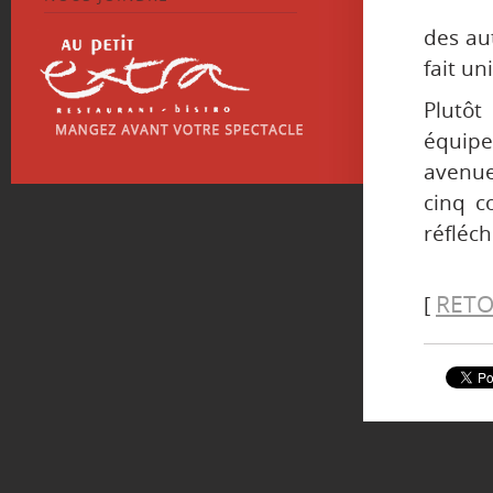
des au
fait un
Plutô
équipe
avenue
cinq c
réfléch
RETO
[