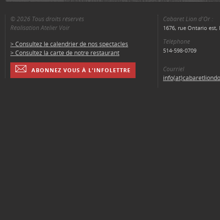
© 2026 Tous droits réservés
Cabaret Lion d'Or :
Réalisation Atelier Voir
1676, rue Ontario est
Téléphone
> Consultez le calendrier de nos spectacles
514-598-0709
> Consultez la carte de notre restaurant
Courriel
ABONNEZ VOUS À L'INFOLETTRE
info(at)cabaretliond