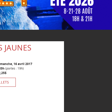
S JAUNES
imanche, 16 avril 2017
20h
(portes : 19h)
2,25$
LLETS