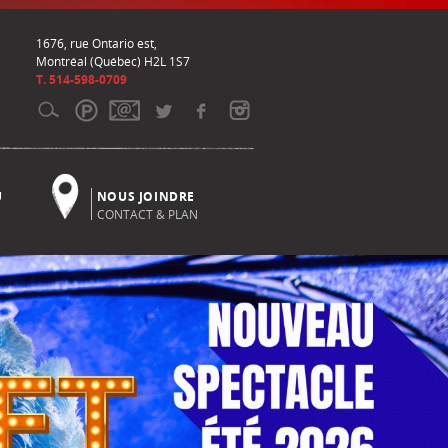
1676, rue Ontario est,
Montréal (Québec) H2L 1S7
T. 514-598-0709
U
NOUS JOINDRE
CONTACT & PLAN