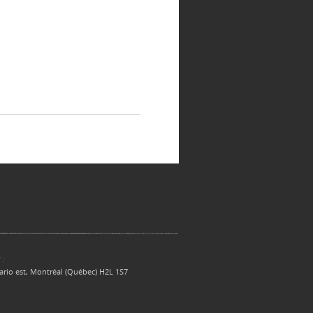
 :
ario est, Montréal (Québec) H2L 1S7