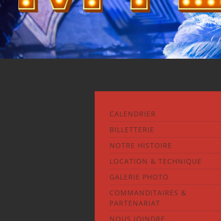
CALENDRIER
BILLETTERIE
NOTRE HISTOIRE
LOCATION & TECHNIQUE
GALERIE PHOTO
COMMANDITAIRES &
PARTENARIAT
NOUS JOINDRE