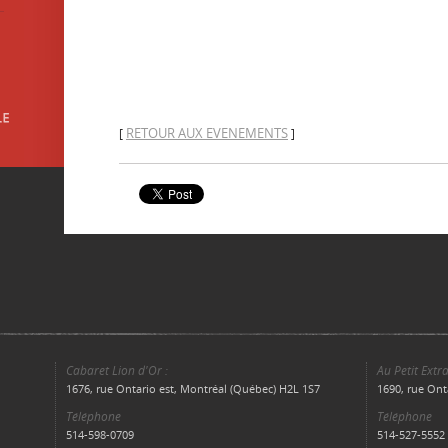
RETOUR AUX EVENEMENTS
[
]
Cabaret Lion d'Or :
Au Petit Extra
1676, rue Ontario est, Montréal (Québec) H2L 1S7
1690, rue Ont
Téléphone
Téléphone
514-598-0709
514-527-5552