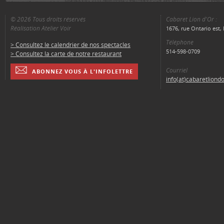
© 2026 Tous droits réservés
Cabaret Lion d'Or :
Réalisation Atelier Voir
1676, rue Ontario est
Téléphone
> Consultez le calendrier de nos spectacles
514-598-0709
> Consultez la carte de notre restaurant
Courriel
ABONNEZ VOUS À L'INFOLETTRE
info(at)cabaretliond