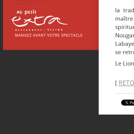
la tra
maître
spirit
Nougaro
Labaye
se retr
Le Lion
RETO
[