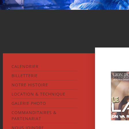
CALENDRIER
BILLETTERIE
NOTRE HISTOIRE
LOCATION & TECHNIQUE
GALERIE PHOTO
COMMANDITAIRES &
PARTENARIAT
NOUS JOINDRE