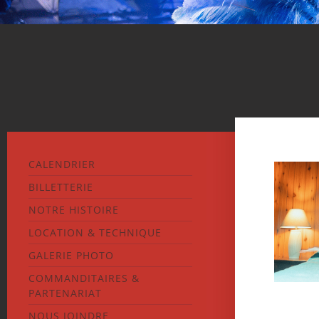
CALENDRIER
BILLETTERIE
NOTRE HISTOIRE
LOCATION & TECHNIQUE
GALERIE PHOTO
COMMANDITAIRES &
PARTENARIAT
NOUS JOINDRE