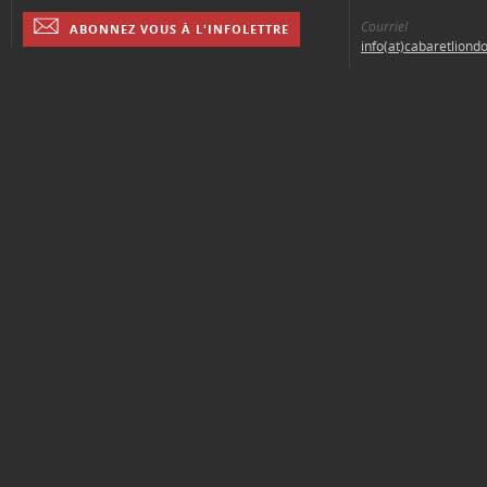
Courriel
ABONNEZ VOUS À L'INFOLETTRE
info(at)cabaretliond