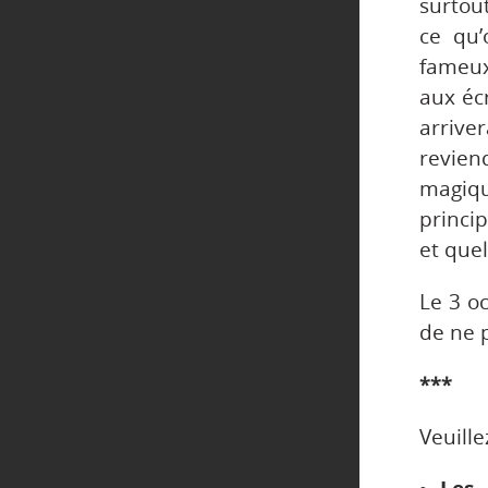
surtout
ce qu’
fameux
aux éc
arrive
revien
magiqu
princip
et que
Le 3 o
de ne p
***
Veuille