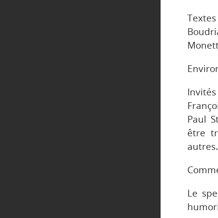
Texte
Boudria
Monette
Enviro
Invit
Franço
Paul S
être t
autres
Commen
Le spe
humori