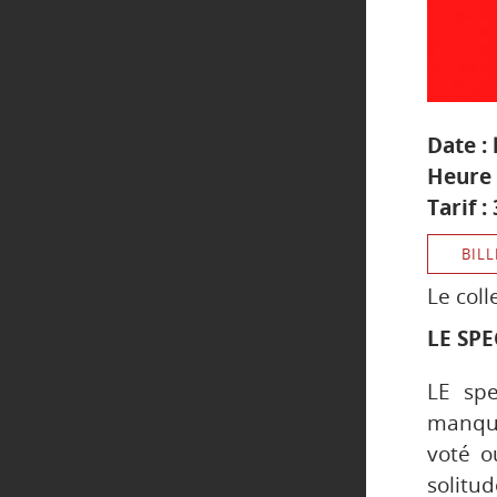
Date :
Heure 
Tarif :
BILL
Le coll
LE SP
LE spe
manque
voté o
solitu