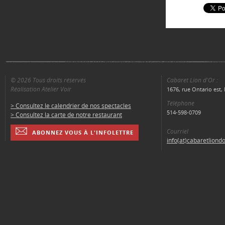
© 2026 Tous droits réservés
Cabaret Lion d'Or :
Réalisation Atelier Voir
1676, rue Ontario est
Téléphone
> Consultez le calendrier de nos spectacles
514-598-0709
> Consultez la carte de notre restaurant
Courriel
ABONNEZ VOUS À L'INFOLETTRE
info(at)cabaretliond