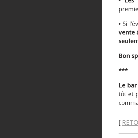
• Les 
premier
•
Si l’
vente 
seulem
Bon sp
***
Le bar
tôt et 
comman
RETO
[