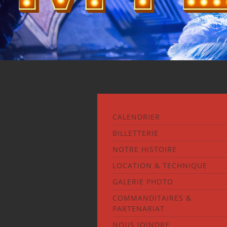
CALENDRIER
BILLETTERIE
NOTRE HISTOIRE
LOCATION & TECHNIQUE
GALERIE PHOTO
COMMANDITAIRES &
PARTENARIAT
NOUS JOINDRE