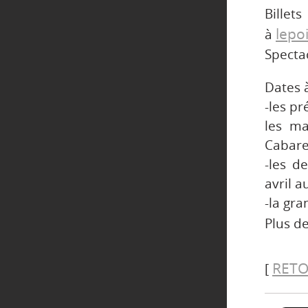
Bille
lepo
à
Spectac
Dates à
-les pr
les ma
Cabare
-les d
avril a
-la gra
Plus de
RETO
[