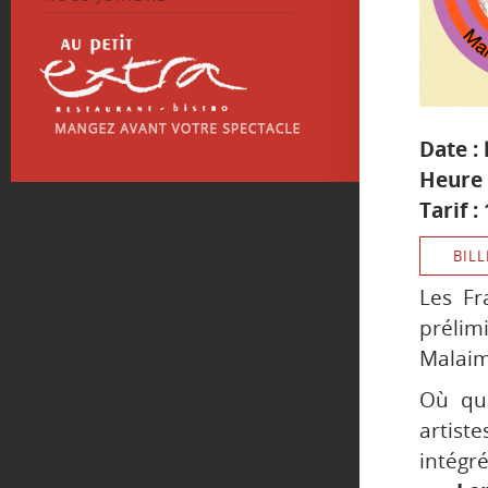
Date : 
Heure 
Tarif :
BILL
Les Fr
prélimi
Malaimé
Où que
artiste
inté