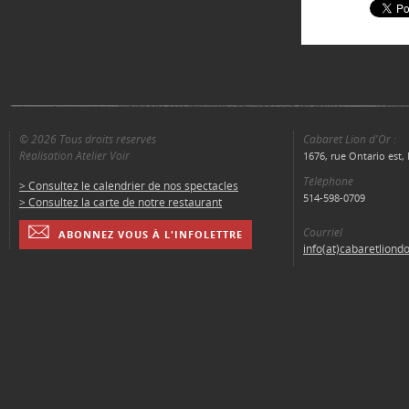
© 2026 Tous droits réservés
Cabaret Lion d'Or :
Réalisation Atelier Voir
1676, rue Ontario est
Téléphone
> Consultez le calendrier de nos spectacles
514-598-0709
> Consultez la carte de notre restaurant
Courriel
ABONNEZ VOUS À L'INFOLETTRE
info(at)cabaretliond