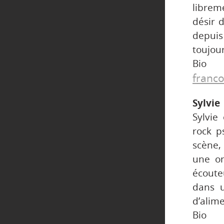
libreme
désir 
depuis
toujour
Bio
franco
Sylvie
Sylvie
rock p
scène,
une on
écoute
dans u
d’alime
Bio