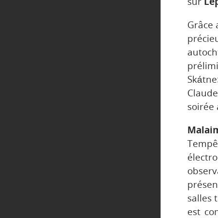
sur
Le
Grâce 
précie
autoch
prélimi
Skátne
Claude
soirée 
Malaim
Tempêt
électr
obser
présen
salles 
est co