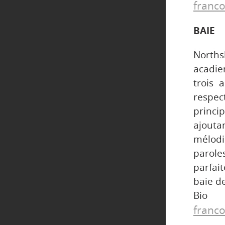
franco
BAIE
Norths
acadie
trois 
respec
princi
ajouta
mélodi
parole
parfait
baie d
Bio
franco