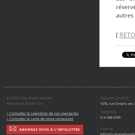
réserv
autres 
RETO
[
© 2026 Tous droits réservés
Cabaret Lion d'Or :
Réalisation Atelier Voir
1676, rue Ontario est
Téléphone
> Consultez le calendrier de nos spectacles
514-598-0709
> Consultez la carte de notre restaurant
Courriel
ABONNEZ VOUS À L'INFOLETTRE
info(at)cabaretliond