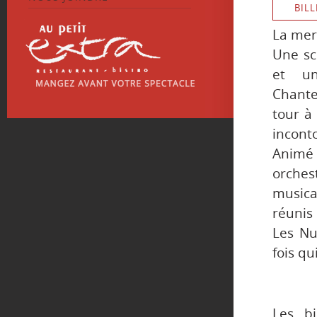
BILL
La mer
Une scè
et un
Chante
tour à
incont
Animé 
orches
musica
réunis 
Les Nu
fois q
Les bi