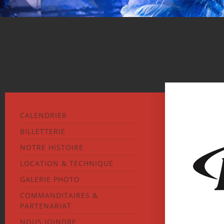
CALENDRIER
BILLETTERIE
NOTRE HISTOIRE
LOCATION & TECHNIQUE
GALERIE PHOTO
COMMANDITAIRES &
PARTENARIAT
NOUS JOINDRE