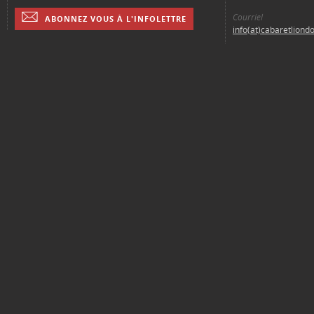
Courriel
ABONNEZ VOUS À L'INFOLETTRE
info(at)cabaretliond