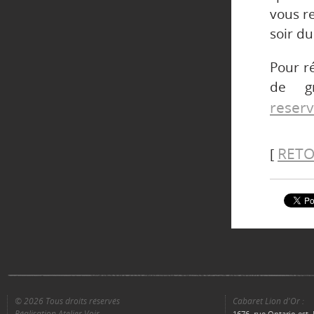
vous r
soir du
Pour ré
de g
reser
RETO
[
© 2026 Tous droits réservés
Cabaret Lion d'Or :
Réalisation Atelier Voir
1676, rue Ontario est