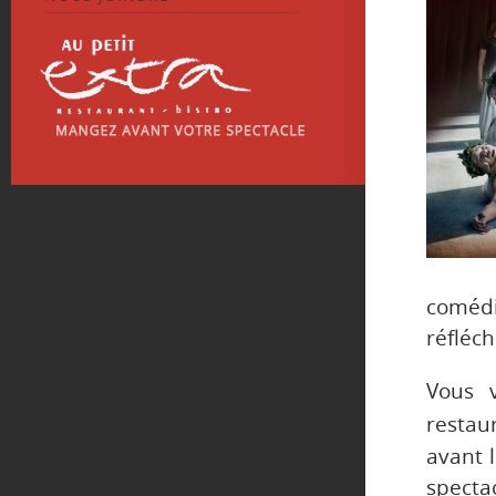
coméd
réfléch
Vous 
restau
avant l
specta