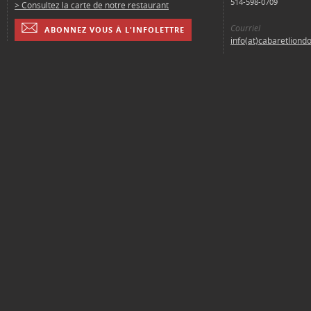
514-598-0709
> Consultez la carte de notre restaurant
Courriel
ABONNEZ VOUS À L'INFOLETTRE
info(at)cabaretliond