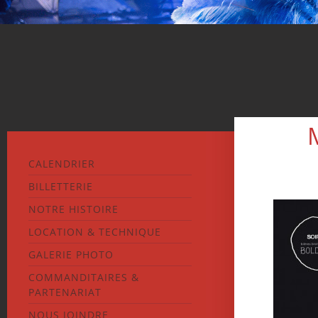
CALENDRIER
BILLETTERIE
NOTRE HISTOIRE
LOCATION & TECHNIQUE
GALERIE PHOTO
COMMANDITAIRES &
PARTENARIAT
NOUS JOINDRE