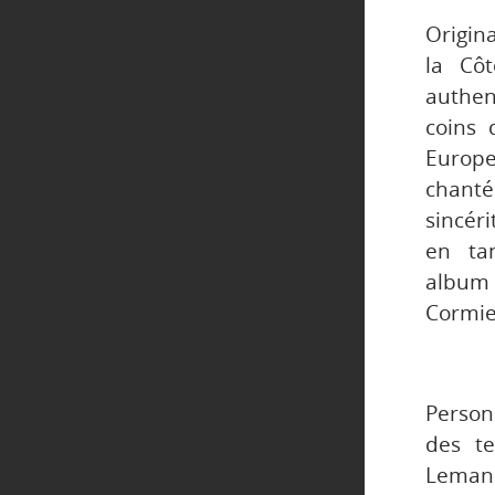
Origin
la Côt
authen
coins
Europe
chant
sincér
en ta
albu
Cormie
Person
des t
Leman 