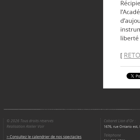
Récip
l’Acadé
d’auj
instru
liberté
RETO
[
© 2026 Tous droits réservés
Cabaret Lion d'Or :
Réalisation Atelier Voir
1676, rue Ontario est
Téléphone
> Consultez le calendrier de nos spectacles