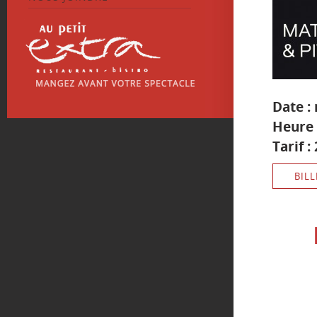
Date :
Heure 
Tarif :
BILL