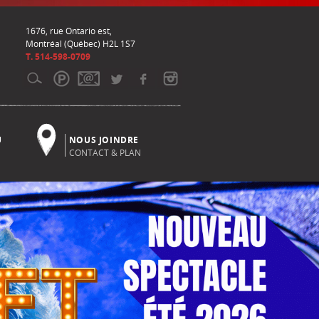
1676, rue Ontario est,
Montréal (Québec) H2L 1S7
T. 514-598-0709
U
NOUS JOINDRE
CONTACT & PLAN