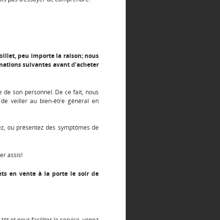
llet, peu importe la raison;
nous
mations suivantes avant d’acheter
le de son personnel. De ce fait, nous
 de veiller au bien-être général en
uez, ou présentez des symptômes de
er assis!
ets en vente à la porte le soir de
tôt et pour faciliter le service, venez