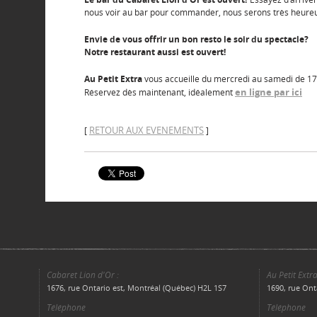
nous voir au bar pour commander, nous serons très heureu
Envie de vous offrir un bon resto le soir du spectacle?
Notre restaurant aussi est ouvert!
Au Petit Extra
vous accueille du mercredi au samedi de 17
en ligne par ici
Réservez dès maintenant, idéalement
RETOUR AUX EVENEMENTS
[
]
Cabaret Lion d'Or :
Au Petit Extra
1676, rue Ontario est, Montréal (Québec) H2L 1S7
1690, rue Ont
Téléphone
Téléphone