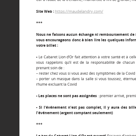
https://maudelandry.com/
Site Web :
***
Nous ne faisons aucun échange ni remboursement de bi
vous encourageons donc à bien lire les quelques infor
votre billet :
•
Le Cabaret Lion d’Or fait attention à votre santé et à cel
vous rappelons qu’il est de la responsabilité de chacun
prenant soin de :
– rester chez vous si vous avez des symptômes de la Covid
– porter un masque dans la salle si vous toussez, étern
rhume excluant la Covid
• Les places ne sont pas assignées
: premier arrivé, premi
•
Si l’événement n’est pas complet, il y aura des bill
l’événement (argent comptant seulement)
***
Le bar du Cabaret Lion d’Or est ouvert!
Essayez d’arriver 