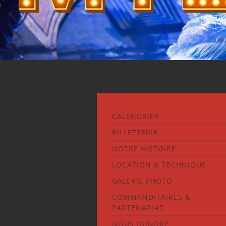
CALENDRIER
BILLETTERIE
NOTRE HISTOIRE
LOCATION & TECHNIQUE
GALERIE PHOTO
COMMANDITAIRES &
PARTENARIAT
NOUS JOINDRE