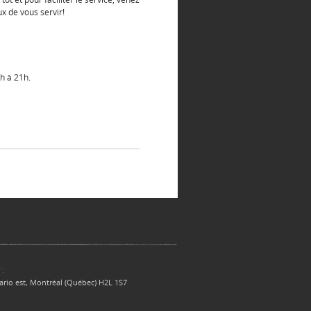
x de vous servir!
h à 21h.
 :
ario est, Montréal (Québec) H2L 1S7