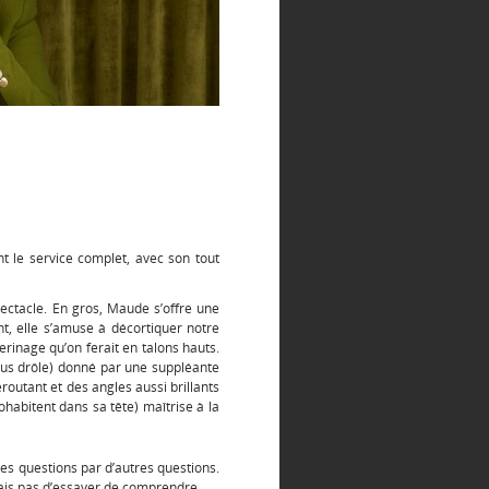
t le service complet, avec son tout
pectacle. En gros, Maude s’offre une
, elle s’amuse à décortiquer notre
lerinage qu’on ferait en talons hauts.
us drôle) donné par une suppléante
́routant et des angles aussi brillants
bitent dans sa tête) maîtrise à la
des questions par d’autres questions.
, mais pas d’essayer de comprendre.