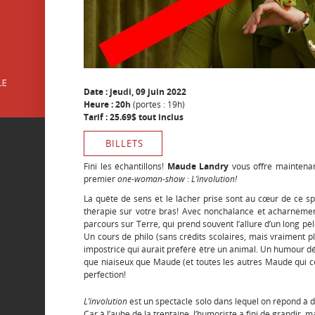
Date : jeudi, 09 juin 2022
Heure : 20h
(portes : 19h)
Tarif : 25.69$ tout inclus
BILLETS
Fini les échantillons!
Maude Landry
vous offre maintenan
premier
one-woman-show
:
L’involution!
La quête de sens et le lâcher prise sont au cœur de ce s
thérapie sur votre bras! Avec nonchalance et acharnement
parcours sur Terre, qui prend souvent l’allure d’un long pè
Un cours de philo (sans crédits scolaires, mais vraiment pl
impostrice qui aurait préféré être un animal. Un humour de
que niaiseux que Maude (et toutes les autres Maude qui coha
perfection!
L’involution
est un spectacle solo dans lequel on répond à 
Car à l’aube de la trentaine, l’humoriste a fini de grandir