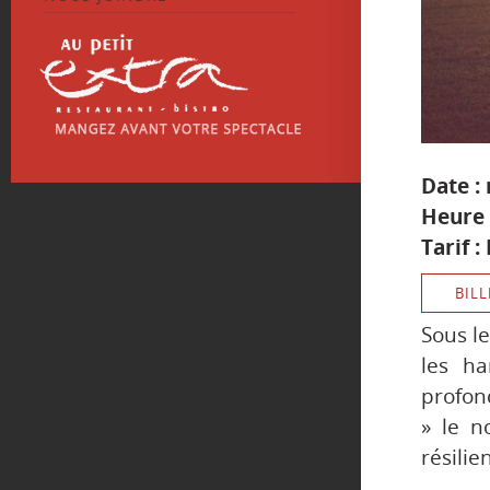
Date :
Heure 
Tarif :
BILL
Sous le
les ha
profon
» le n
résilie