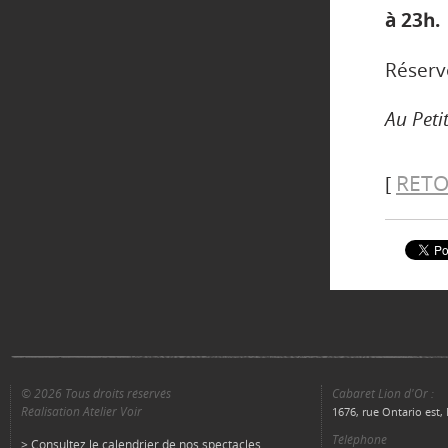
à 23h.
Réserv
Au Peti
RETO
[
© 2026 Tous droits réservés
Cabaret Lion d'Or :
Réalisation Atelier Voir
1676, rue Ontario est
Téléphone
> Consultez le calendrier de nos spectacles