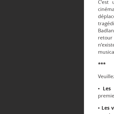
C’est 
ciném
déplac
tragéd
Badlan
retour
n’exis
musica
***
Veuille
• Les 
premier
• Les 