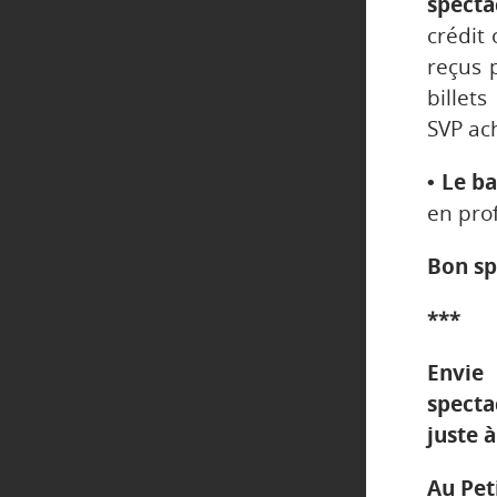
specta
crédit
reçus 
billet
SVP ach
• Le b
en prof
Bon sp
***
Envie
spect
juste 
Au Pet