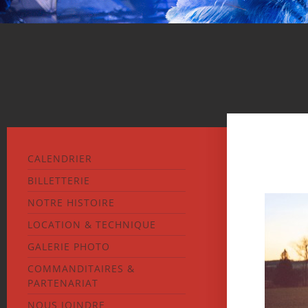
CALENDRIER
BILLETTERIE
NOTRE HISTOIRE
LOCATION & TECHNIQUE
GALERIE PHOTO
COMMANDITAIRES &
PARTENARIAT
NOUS JOINDRE