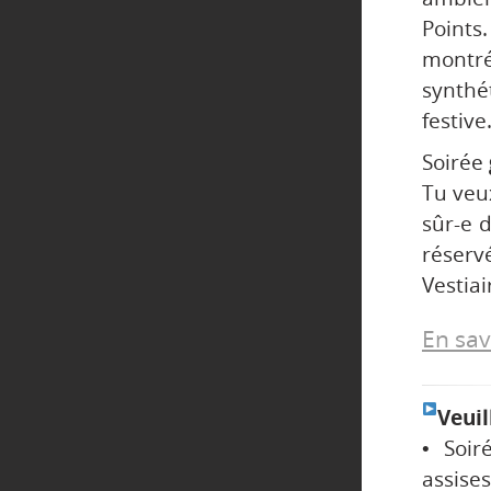
Point
montré
synthé
festive
Soirée
Tu veux
sûr-e 
réservé
Vestiai
En savo
Veuil
• Soir
assises