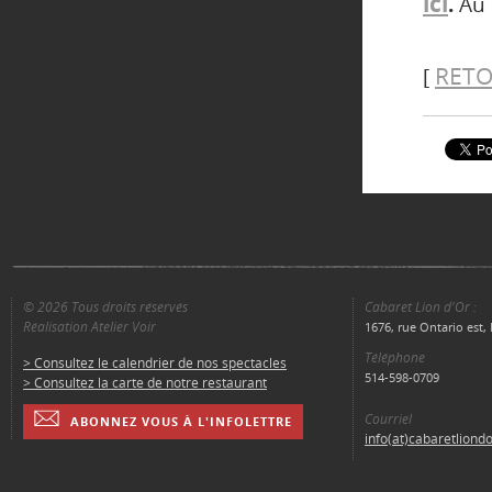
ici
.
Au 
RETO
[
© 2026 Tous droits réservés
Cabaret Lion d'Or :
Réalisation Atelier Voir
1676, rue Ontario est
Téléphone
> Consultez le calendrier de nos spectacles
514-598-0709
> Consultez la carte de notre restaurant
Courriel
ABONNEZ VOUS À L'INFOLETTRE
info(at)cabaretliond