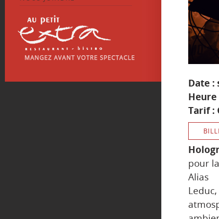
Date :
Heure 
Tarif :
BILL
Holog
pour la
Alia
Leduc
atmosp
ambien