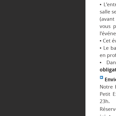
• L’en
salle s
(avant 
vous p
l’évén
• Cet 
• Le b
en prof
• Dan
obliga
Envie
Notre 
Petit 
23h.
Réser