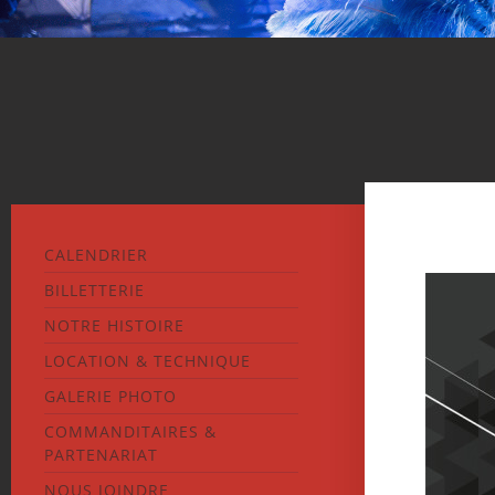
CALENDRIER
BILLETTERIE
NOTRE HISTOIRE
LOCATION & TECHNIQUE
GALERIE PHOTO
COMMANDITAIRES &
PARTENARIAT
NOUS JOINDRE