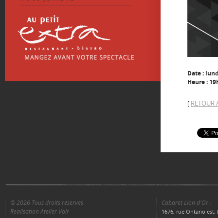
Date : lun
Heure : 19
RETOUR 
[
© 2026 Tous droits réservés
Cabaret Lion d'Or :
Réalisation Atelier Voir
1676, rue Ontario est