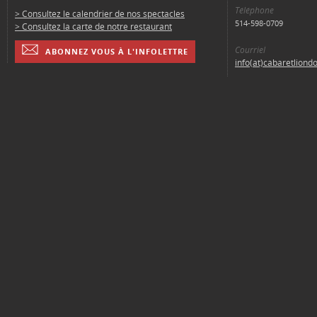
Téléphone
> Consultez le calendrier de nos spectacles
514-598-0709
> Consultez la carte de notre restaurant
Courriel
ABONNEZ VOUS À L'INFOLETTRE
info(at)cabaretliond