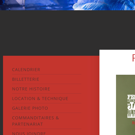
CALENDRIER
BILLETTERIE
NOTRE HISTOIRE
LOCATION & TECHNIQUE
GALERIE PHOTO
COMMANDITAIRES &
PARTENARIAT
NOUS JOINDRE