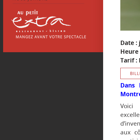
Date : 
Heure 
Tarif :
BILL
Dans 
Montré
Voici
excell
d’inve
aux cô