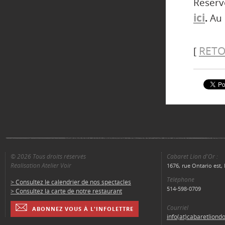
Réser
ici
.
Au 
RETO
[
© 2026 Tous droits réservés
Cabaret Lion d'Or :
Réalisation Atelier Voir
1676, rue Ontario est
Téléphone
> Consultez le calendrier de nos spectacles
514-598-0709
> Consultez la carte de notre restaurant
Courriel
ABONNEZ VOUS À L'INFOLETTRE
info(at)cabaretliond