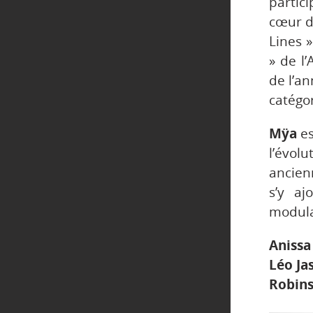
partic
cœur d
Lines »
» de l
de l’an
catégor
Mÿa
es
l’évol
ancien
s’y aj
modula
Anissa
Léo Ja
Robin