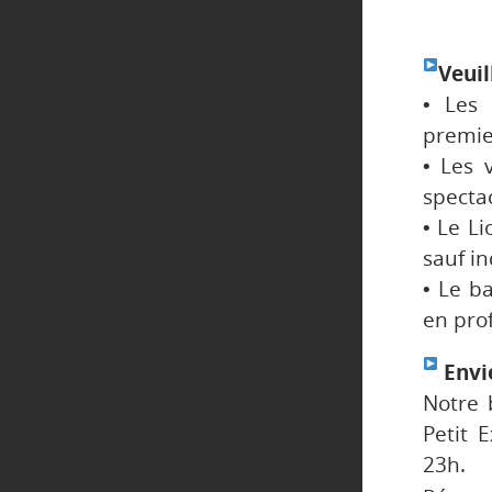
Veuil
• Les 
premier
• Les 
spectac
• Le Li
sauf in
• Le b
en prof
Envie
Notre 
Petit 
23h.