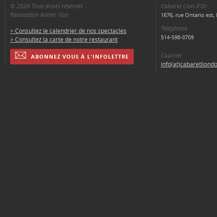
© 2026 Tous droits réservés
Cabaret Lion d'Or :
Réalisation Atelier Voir
1676, rue Ontario est
Téléphone
> Consultez le calendrier de nos spectacles
514-598-0709
> Consultez la carte de notre restaurant
Courriel
ABONNEZ VOUS À L'INFOLETTRE
info(at)cabaretliond