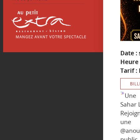
Date : 
Heure 
Tarif :
BILL
Une 
Sahar L
Rejoig
une 
@anou
public