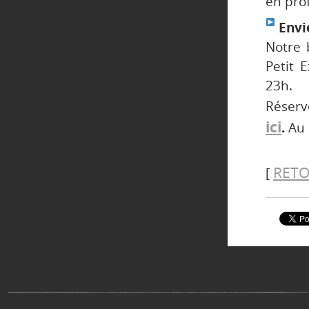
en prof
Envie
Notre 
Petit 
23h.
Réser
ici
.
Au 
RETO
[