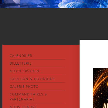
CALENDRIER
BILLETTERIE
NOTRE HISTOIRE
LOCATION & TECHNIQUE
GALERIE PHOTO
COMMANDITAIRES &
PARTENARIAT
NOUS JOINDRE