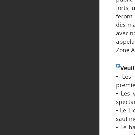
forts,
feront 
dès ma
avec no
appela
Zone A
Veuil
• Les 
premier
• Les 
spectac
• Le Li
sauf in
• Le b