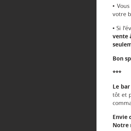
•
Vous 
votre bi
•
Si l’
vente 
seulem
Bon sp
***
Le bar
tôt et 
comman
Envie 
Notre 