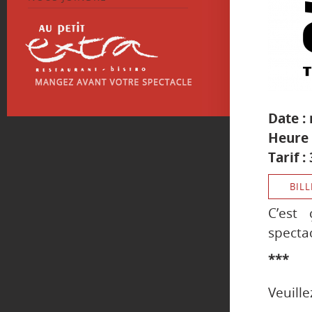
Date :
Heure 
Tarif :
BILL
C’est
spectac
***
Veuille