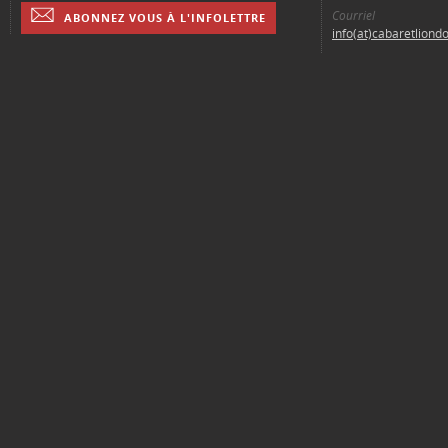
Courriel
ABONNEZ VOUS À L'INFOLETTRE
info(at)cabaretliond