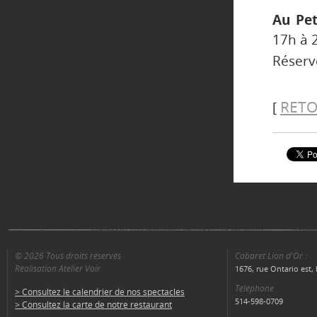
Au Pet
17h à 
Réserv
RETO
[
© 2026 Tous droits réservés
Cabaret Lion d'Or :
Réalisation Atelier Voir
1676, rue Ontario est
Téléphone
> Consultez le calendrier de nos spectacles
514-598-0709
> Consultez la carte de notre restaurant