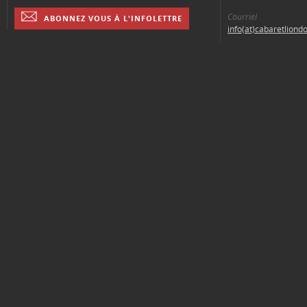
Courriel
ABONNEZ VOUS À L'INFOLETTRE
info(at)cabaretliond