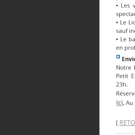
• Les 
spectac
• Le Li
sauf in
• Le b
en prof
Envie
Notre 
Petit 
23h.
Réser
ici
.
Au 
RETO
[