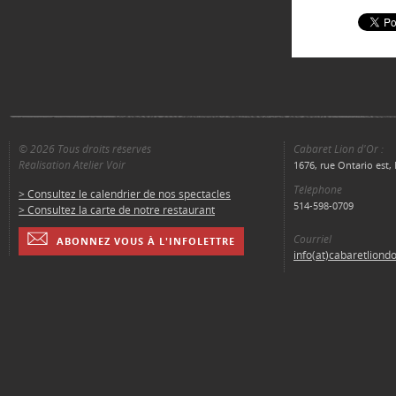
© 2026 Tous droits réservés
Cabaret Lion d'Or :
Réalisation Atelier Voir
1676, rue Ontario est
Téléphone
> Consultez le calendrier de nos spectacles
514-598-0709
> Consultez la carte de notre restaurant
Courriel
ABONNEZ VOUS À L'INFOLETTRE
info(at)cabaretliond