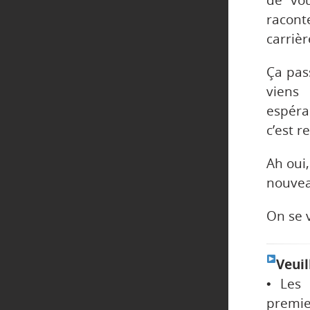
de vou
racont
carrièr
Ça pass
viens
espéra
c’est r
Ah oui
nouvea
On se v
Veuil
• Les 
premier