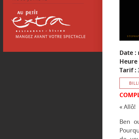
Date :
Heure 
Tarif 
BILL
COMP
« Allô!
Ben ou
Pourqu