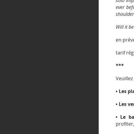
solo imp
ever bef
shoulder
Will it b
en préve
tarif ré
***
Veuillez
• Les p
• Les v
• Le b
profiter