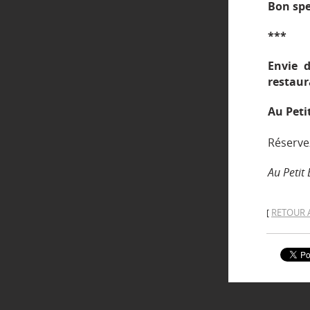
Bon spe
***
Envie d
restaur
Au Peti
Réserve
Au Petit
RETOUR 
[