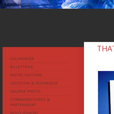
THA
CALENDRIER
BILLETTERIE
NOTRE HISTOIRE
LOCATION & TECHNIQUE
GALERIE PHOTO
COMMANDITAIRES &
PARTENARIAT
NOUS JOINDRE