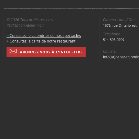
© 2026 Tous droits réservés
Cabaret Lion d'Or :
Réalisation Atelier Voir
1676, rue Ontario est
Téléphone
> Consultez le calendrier de nos spectacles
514-598-0709
> Consultez la carte de notre restaurant
Courriel
ABONNEZ VOUS À L'INFOLETTRE
info(at)cabaretliond