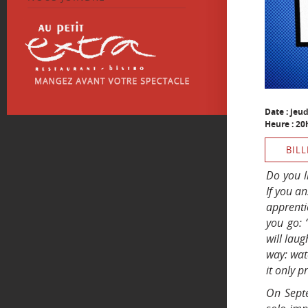
Date : jeu
Heure : 20
BILL
Do you l
If you an
apprenti
you go: 
will laug
way: wat
it only p
On Septe