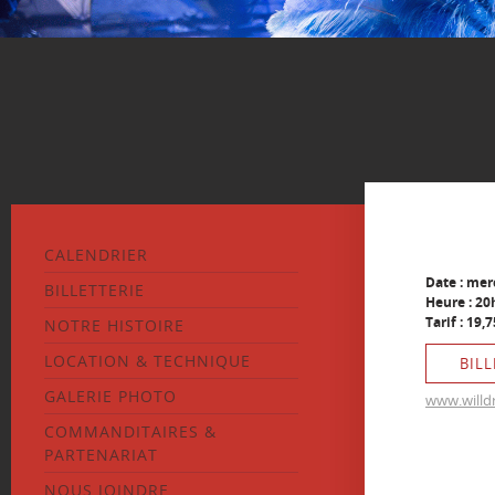
CALENDRIER
Date : mer
BILLETTERIE
Heure : 20
Tarif : 19,
NOTRE HISTOIRE
LOCATION & TECHNIQUE
BILL
GALERIE PHOTO
www.willd
COMMANDITAIRES &
PARTENARIAT
NOUS JOINDRE