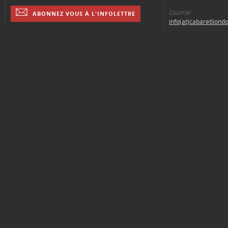
Courriel
ABONNEZ VOUS À L'INFOLETTRE
info(at)cabaretliond