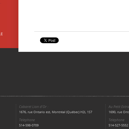
Cabaret Lion d'Or :
Au Petit Extra
1676, rue Ontario est, Montréal (Québec) H2L 1S7
1690, rue Ont
Téléphone
Téléphone
514-598-0709
514-527-5552