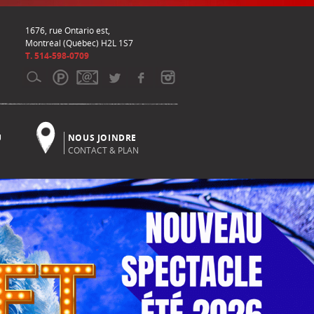
1676, rue Ontario est,
Montréal (Québec) H2L 1S7
T. 514-598-0709
U
NOUS JOINDRE
CONTACT & PLAN