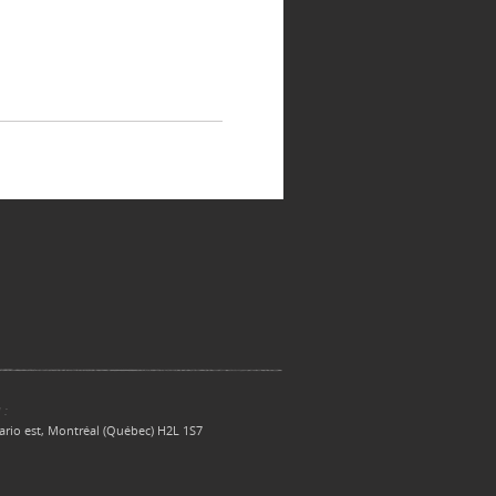
 :
ario est, Montréal (Québec) H2L 1S7