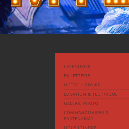
CALENDRIER
BILLETTERIE
NOTRE HISTOIRE
LOCATION & TECHNIQUE
GALERIE PHOTO
COMMANDITAIRES &
PARTENARIAT
NOUS JOINDRE