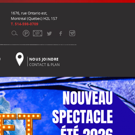
1676, rue Ontario est,
Montréal (Québec) H2L 1S7
T. 514-598-0709
U
NOUS JOINDRE
CONTACT & PLAN