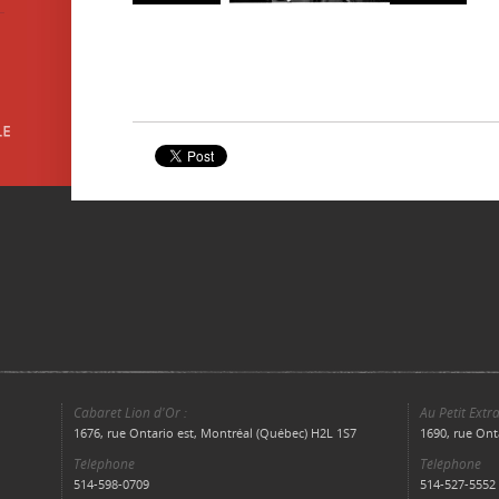
Cabaret Lion d'Or :
Au Petit Extra
1676, rue Ontario est, Montréal (Québec) H2L 1S7
1690, rue Ont
Téléphone
Téléphone
514-598-0709
514-527-5552