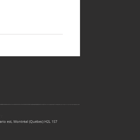
 :
ario est, Montréal (Québec) H2L 1S7