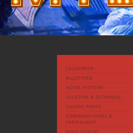
CALENDRIER
BILLETTERIE
NOTRE HISTOIRE
LOCATION & TECHNIQUE
GALERIE PHOTO
COMMANDITAIRES &
PARTENARIAT
NOUS JOINDRE