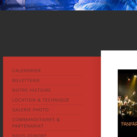
CALENDRIER
BILLETTERIE
NOTRE HISTOIRE
LOCATION & TECHNIQUE
GALERIE PHOTO
COMMANDITAIRES &
PARTENARIAT
NOUS JOINDRE