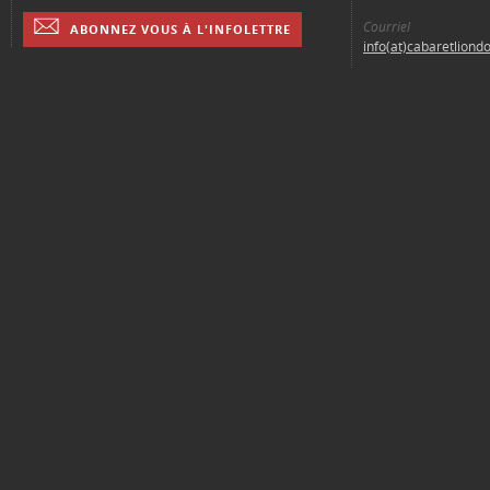
Courriel
ABONNEZ VOUS À L'INFOLETTRE
info(at)cabaretliond