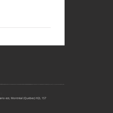
 :
ario est, Montréal (Québec) H2L 1S7