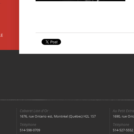
Cabaret Lion d'Or :
Au Petit Extra
1676, rue Ontario est, Montréal (Québec) H2L 1S7
1690, rue Ont
Téléphone
Téléphone
514-598-0709
514-527-5552