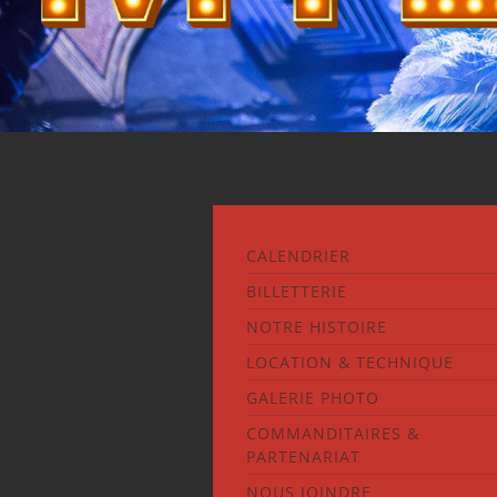
CALENDRIER
BILLETTERIE
NOTRE HISTOIRE
LOCATION & TECHNIQUE
GALERIE PHOTO
COMMANDITAIRES &
PARTENARIAT
NOUS JOINDRE