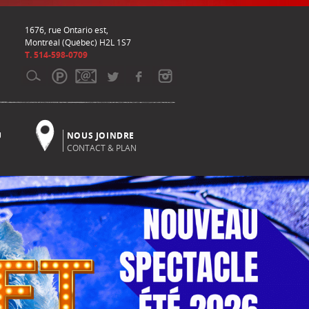
1676, rue Ontario est,
Montréal (Québec) H2L 1S7
T. 514-598-0709
U
NOUS JOINDRE
CONTACT & PLAN