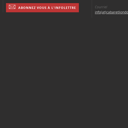
Courriel
ABONNEZ VOUS À L'INFOLETTRE
info(at)cabaretliond