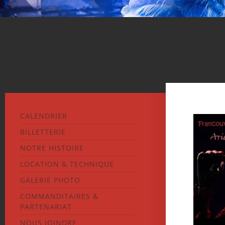
CALENDRIER
BILLETTERIE
NOTRE HISTOIRE
LOCATION & TECHNIQUE
GALERIE PHOTO
COMMANDITAIRES &
PARTENARIAT
NOUS JOINDRE