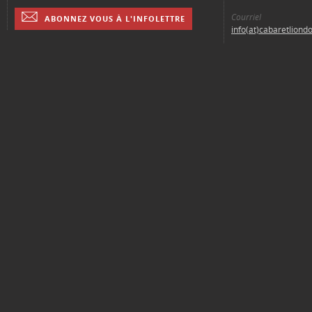
Courriel
ABONNEZ VOUS À L'INFOLETTRE
info(at)cabaretliond