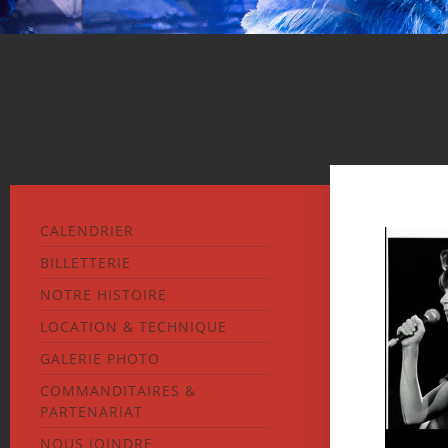
CALENDRIER
BILLETTERIE
NOTRE HISTOIRE
LOCATION & TECHNIQUE
GALERIE PHOTO
COMMANDITAIRES &
PARTENARIAT
NOUS JOINDRE